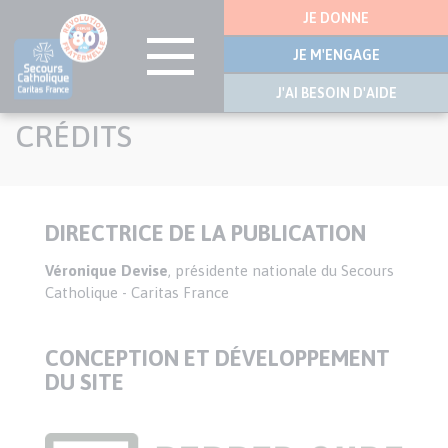
Menu
JE DONNE
latérale
JE M'ENGAGE
J'AI BESOIN D'AIDE
Aller
CRÉDITS
au
contenu
principal
DIRECTRICE DE LA PUBLICATION
Texte
Véronique Devise
, présidente nationale du Secours
Catholique - Caritas France
CONCEPTION ET DÉVELOPPEMENT
DU SITE