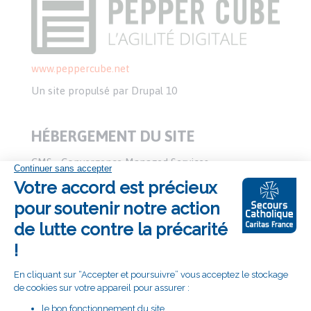
www.peppercube.net
Un site propulsé par Drupal 10
HÉBERGEMENT DU SITE
CMS - Convergence Managed Services
www.cms-france.net
2/4 rue Nieuport, 78140 Vélizy Villacoublay - Tél. : 01
74 07 41 00