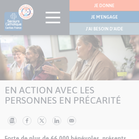
Menu
JE DONNE
latérale
JE M'ENGAGE
J'AI BESOIN D'AIDE
Visuel
Aller
bannière
au
contenu
principal
EN ACTION AVEC LES
PERSONNES EN PRÉCARITÉ
Texte
Paragraphes
Forte de plus de 66 000 bénévoles, présents