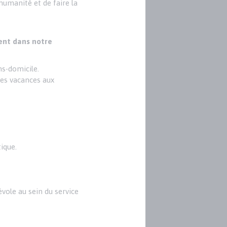
 humanité et de faire la
ment dans notre
ns-domicile.
des vacances aux
ique.
névole au sein du service