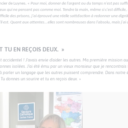
ncier de Luynes. «
Pour moi, donner de l'argent ou du temps n'est pas suffis
eux qui ne pensent pas comme moi. Tendre la main, même si c'est difficile
icile des prisons, j'ai éprouvé une réelle satisfaction à redonner une dignit
 qu'il est. Quant aux attentes...elles sont nombreuses dans l'absolu, mais j'a
T TU EN REÇOIS DEUX.
»
st accidentel ! J'avais envie d'aider les autres. Ma première mission a
sonnes isolées. J'ai été ému par un vieux monsieur que je rencontrais
 et à parler un langage que les autres puissent comprendre. Dans notre
Tu donnes un sourire et tu en reçois deux.
»