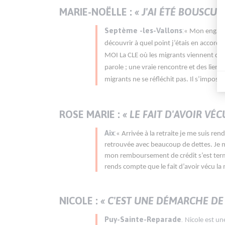
PARAGRAPHE
MARIE-NOËLLE :
« J'AI ÉTÉ BOUSCUL
Septème -les-Vallons
:
« Mon engagem
découvrir à quel point j’étais en accord 
MOI La CLE où les migrants viennent dépos
parole ; une vraie rencontre et des liens
migrants ne se réfléchit pas. Il s’impo
ROSE MARIE :
« LE FAIT D'AVOIR V
Aix
:
« Arrivée à la retraite je me suis r
retrouvée avec beaucoup de dettes. Je me 
mon remboursement de crédit s’est terminé
rends compte que le fait d’avoir vécu 
NICOLE :
« C'EST UNE DÉMARCHE DE
Puy-Sainte-Reparade
.
Nicole est un