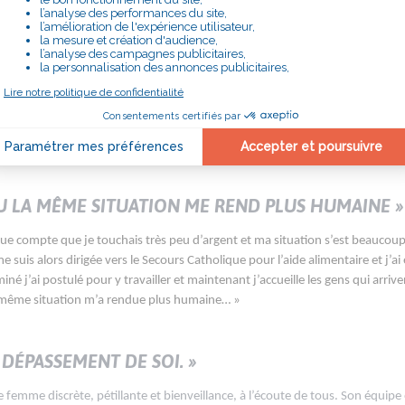
ÉE DANS MES A PRIORI. »
ent n’a pas été évident au départ; mais très vite j’ai été bousculée dans m
avec les objectifs du secours catholique : bâtir un monde juste et fraternel ».
er leur détresse leur espoir, leur attente « chaque récit est différent : il fa
 se créent et perdurent ».« Pour moi ce combat pour lutter contre l’injustice 
se comme une conviction où chacun doit prendre sa part pour un monde meille
ÉCU LA MÊME SITUATION ME REND PLUS HUMAINE »
endue compte que je touchais très peu d’argent et ma situation s’est beaucoup
suis alors dirigée vers le Secours Catholique pour l’aide alimentaire et j’ai
 j’ai postulé pour y travailler et maintenant j’accueille les gens qui arriven
la même situation m’a rendue plus humaine… »
 DÉPASSEMENT DE SOI. »
e femme discrète, pétillante et bienveillance, à l’écoute de tous. Son équipe