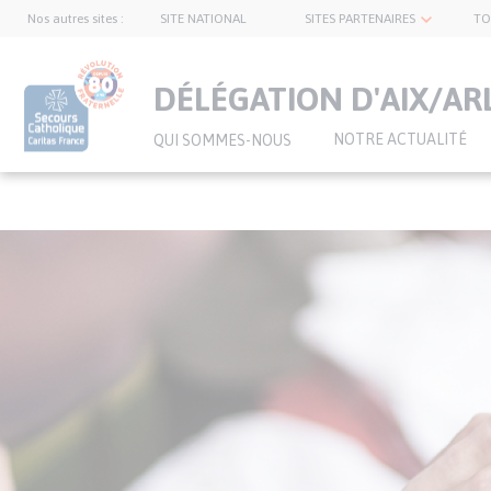
Nos autres sites :
SITE NATIONAL
SITES PARTENAIRES
TO
topnavbar
DÉLÉGATION D'AIX/AR
NOTRE ACTUALITÉ
QUI SOMMES-NOUS
Visuel
Aller
bannière
au
contenu
principal