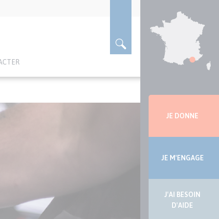
ACTER
Menu
latérale
JE DONNE
JE M'ENGAGE
J'AI BESOIN
D'AIDE