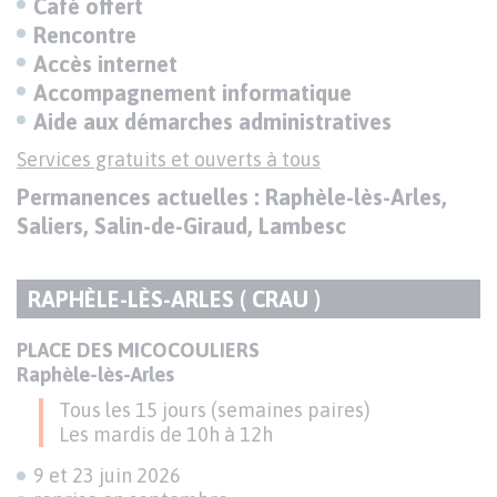
Café offert
Rencontre
Accès internet
Accompagnement informatique
Aide aux démarches administratives
Services gratuits et ouverts à tous
Permanences actuelles : Raphèle-lès-Arles,
Saliers, Salin-de-Giraud, Lambesc
RAPHÈLE-LÈS-ARLES ( CRAU )
TITRE
DU
Texte
PLACE DES MICOCOULIERS
PARAGRAPHE
Raphèle-lès-Arles
Tous les 15 jours (semaines paires)
Les mardis de 10h à 12h
9 et 23 juin 2026