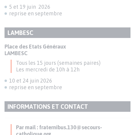
5 et 19 juin 2026
reprise en septembre
LAMBESC
TITRE
DU
Texte
Place des Etats Généraux
PARAGRAPHE
LAMBESC
Tous les 15 jours (semaines paires)
Les mercredi de 10h à 12h
10 et 24 juin 2026
reprise en septembre
INFORMATIONS ET CONTACT
TITRE
DU
Texte
PARAGRAPHE
Par mail : fraternibus.130@secours-
catholique.org