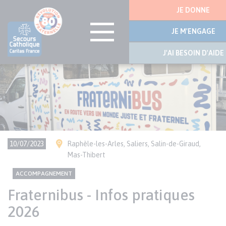
Menu
JE DONNE
latérale
JE M'ENGAGE
J'AI BESOIN D'AIDE
Visuel
Aller
bannière
au
contenu
principal
Ville(s)
10/07/2023
Raphèle-les-Arles, Saliers, Salin-de-Giraud,
Mas-Thibert
CONTENU
Thème
ACCOMPAGNEMENT
NATIONAL
Fraternibus - Infos pratiques
2026