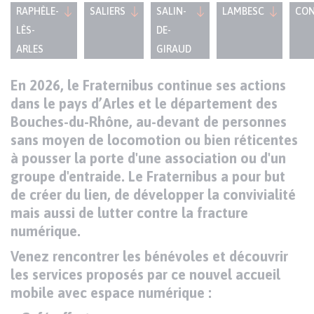
RAPHÈLE-
SALIERS
SALIN-
LAMBESC
CO
LÈS-
DE-
ARLES
GIRAUD
Texte
En 2026, le Fraternibus continue ses actions
Paragraphes
de
dans le pays d’Arles et le département des
contenu
Bouches-du-Rhône, au-devant de personnes
sans moyen de locomotion ou bien réticentes
à pousser la porte d'une association ou d'un
groupe d'entraide. Le Fraternibus a pour but
de créer du lien, de développer la convivialité
mais aussi de lutter contre la fracture
numérique.
Venez rencontrer les bénévoles et découvrir
les services proposés par ce nouvel accueil
mobile avec espace numérique :