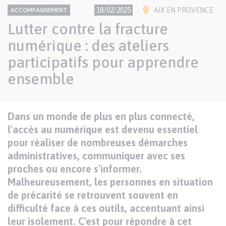
CONTENU
Thème
Ville(s)
18/02/2025
AIX EN PROVENCE
ACCOMPAGNEMENT
NATIONAL
Lutter contre la fracture
numérique : des ateliers
participatifs pour apprendre
ensemble
Texte
Dans un monde de plus en plus connecté,
Paragraphes
de
l'accès au numérique est devenu essentiel
contenu
pour réaliser de nombreuses démarches
administratives, communiquer avec ses
proches ou encore s'informer.
Malheureusement, les personnes en situation
de précarité se retrouvent souvent en
difficulté face à ces outils, accentuant ainsi
leur isolement. C'est pour répondre à cet